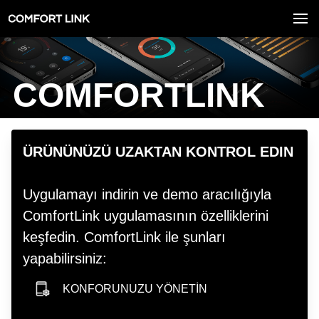
COMFORTLINK
hero image
ÜRÜNÜNÜZÜ UZAKTAN KONTROL EDIN
Uygulamayı indirin ve demo aracılığıyla
ComfortLink uygulamasının özelliklerini
keşfedin. ComfortLink ile şunları
yapabilirsiniz:
KONFORUNUZU YÖNETİN
smartphone icon