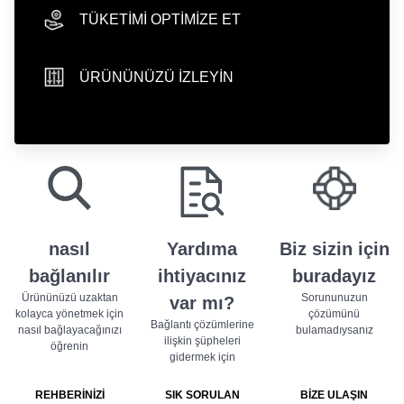
TÜKETİMİ OPTİMİZE ET
hand icon
ÜRÜNÜNÜZÜ İZLEYİN
sliders icon
play store badge
app store badge
nasıl
Yardıma
Biz sizin için
bağlanılır
ihtiyacınız
buradayız
Ürününüzü uzaktan
Sorununuzun
var mı?
kolayca yönetmek için
çözümünü
Bağlantı çözümlerine
nasıl bağlayacağınızı
bulamadıysanız
ilişkin şüpheleri
öğrenin
gidermek için
REHBERİNİZİ
SIK SORULAN
BİZE ULAŞIN