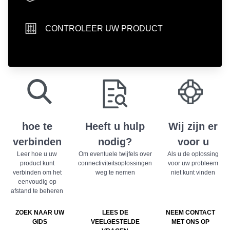
hand icon
CONTROLEER UW PRODUCT
sliders icon
play store badge
app store badge
hoe te
Heeft u hulp
Wij zijn er
verbinden
nodig?
voor u
Leer hoe u uw
Om eventuele twijfels over
Als u de oplossing
product kunt
connectiviteitsoplossingen
voor uw probleem
verbinden om het
weg te nemen
niet kunt vinden
eenvoudig op
afstand te beheren
ZOEK NAAR UW
LEES DE
NEEM CONTACT
GIDS
VEELGESTELDE
MET ONS OP