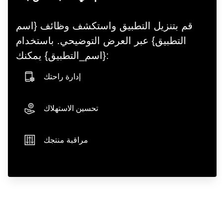
قم بتنزيل التطبيق واستكشف وظائف {اسم
التطبيق} عبر العرض التوضيحي. باستخدام
{اسم_التطبيق} يمكنك:
إدارة راحتك
smartphone icon
تحسين الاستهلاك
hand icon
مراقبة منتجك
sliders icon
play store badge
app store badge