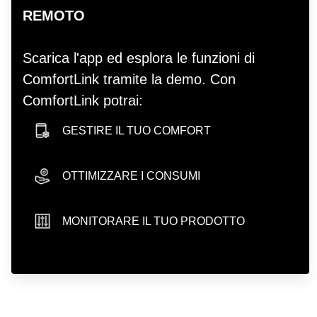
REMOTO
Scarica l'app ed esplora le funzioni di
ComfortLink tramite la demo. Con
ComfortLink potrai:
GESTIRE IL TUO COMFORT
smartphone icon
OTTIMIZZARE I CONSUMI
hand icon
MONITORARE IL TUO PRODOTTO
sliders icon
play store badge
app store badge