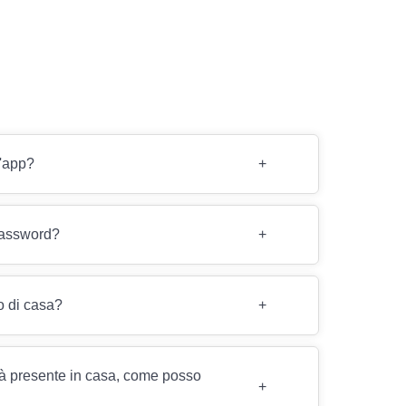
l'app?
+
 password?
+
o di casa?
+
già presente in casa, come posso
+